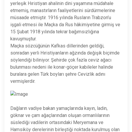
yerleşik Hıristiyan ahalinin dini yaşamına müdahale
etmemiş, manastırların faaliyetlerini sürdürmelerine
müsaade etmiştir. 1916 yılında Rusların Trabzon’u
işgali etmesi ile Maçka da Rus hâkimiyetine girmiş ve
15 Şubat 1918 yılında tekrar bağımsızlığına
kavuşmuştur.
Maçka sözcüğünün Kafkas dillerinden geldiği,
sonradan yerli Hıristiyanların ağzında değişik biçimde
söylendiği biliniyor. Şehirde çok fazla ceviz ağacı
bulunması nedeni ile konar-göçer kabileler halinde
buralara gelen Türk boyları şehre Cevizlik adını
vermişlerdir.
Dağların vadiye bakan yamaçlarında kayın, ladin,
göknar ve çam ağaçlarından oluşan ormanlılarının
süslediği vadilerin ortasındaki Meryemana ve
Hamsiköy derelerinin birleştiği noktada kurulmuş olan