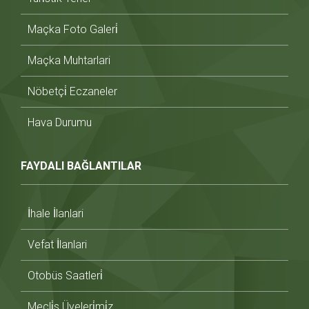
Maçka Foto Galeri̇
Maçka Muhtarlari
Nöbetçi̇ Eczaneler
Hava Durumu
FAYDALI BAĞLANTILAR
İhale İlanlari
Vefat İlanlari
Otobüs Saatleri̇
Mecli̇s Üyeleri̇mi̇z