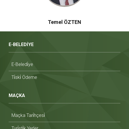
Temel ÖZTEN
E-BELEDİYE
E-Beledi̇ye
Ti̇ski̇ Ödeme
MAÇKA
Maçka Tari̇hçesi̇
Turi̇sti̇k Yerler