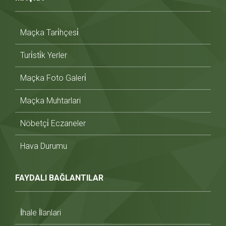
Maçka Tari̇hçesi̇
Turi̇sti̇k Yerler
Maçka Foto Galeri̇
Maçka Muhtarlari
Nöbetçi̇ Eczaneler
Hava Durumu
FAYDALI BAĞLANTILAR
İhale İlanlari