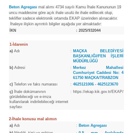
Beton Agregası
mal alımı 4734 sayılı Kamu İhale Kanununun 19
uncu maddesine göre açık ihale usulü ile ihale edilecek olup,
teklifler sadece elektronik ortamda EKAP üzerinden alınacaktır.
İhaleye ilişkin ayrıntılı bilgiler aşağıda yer almaktadır:
İKN
:
2025/932044
1-İdarenin
a)
Adı
:
MAÇKA BELEDİYESİ
BAŞKANLIĞI/FEN İŞLERİ
MÜDÜRLÜĞÜ
b)
Adresi
:
Merkez Mahallesi
Cumhuriyet Caddesi No: 4
61750 MAÇKA/TRABZON
c)
Telefon ve faks numarası
:
4625121006 - 4625123670
ç)
İhale dokümanının
:
https://ekap.kik.gov.tr/EKAP/
görülebileceği ve e-imza
kullanılarak indirilebileceği internet
sayfası
2-İhale konusu mal alımın
a)
Adı
:
Beton Agregası
b)
Niteliği, türü ve miktarı
:
0-5 mm Aralığında