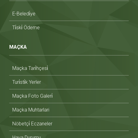
E-Beledi̇ye
Ti̇ski̇ Ödeme
MAÇKA
Maçka Tari̇hçesi̇
Turi̇sti̇k Yerler
Maçka Foto Galeri̇
Maçka Muhtarlari
Nöbetçi̇ Eczaneler
Hava Durumu