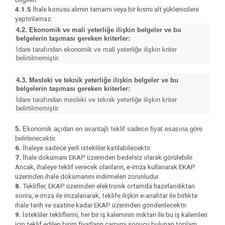
4.1.5
İhale konusu alımın tamamı veya bir kısmı alt yüklenicilere
yaptırılamaz.
4.2. Ekonomik ve mali yeterliğe ilişkin belgeler ve bu
belgelerin taşıması gereken kriterler:
İdare tarafından ekonomik ve mali yeterliğe ilişkin kriter
belirtilmemiştir.
4.3. Mesleki ve teknik yeterliğe ilişkin belgeler ve bu
belgelerin taşıması gereken kriterler:
İdare tarafından mesleki ve teknik yeterliğe ilişkin kriter
belirtilmemiştir.
5.
Ekonomik açıdan en avantajlı teklif sadece fiyat esasına göre
belirlenecektir.
6.
İhaleye sadece yerli istekliler katılabilecektir.
7.
İhale dokümanı EKAP üzerinden bedelsiz olarak görülebilir.
Ancak, ihaleye teklif verecek olanların, e-imza kullanarak EKAP
üzerinden ihale dokümanını indirmeleri zorunludur.
8.
Teklifler, EKAP üzerinden elektronik ortamda hazırlandıktan
sonra, e-imza ile imzalanarak, teklife ilişkin e-anahtar ile birlikte
ihale tarih ve saatine kadar EKAP üzerinden gönderilecektir.
9.
İstekliler tekliflerini, her bir iş kaleminin miktarı ile bu iş kalemleri
için teklif edilen birim fiyatların çarpımı sonucu bulunan toplam