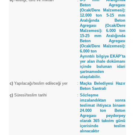
Beton Agregası
(Ocak/Dere Malzemesi):
12.000 ton 5-15 mm
Aralığında Beton
Agregası (Ocak/Dere
Malzemesi): 6.000 ton
15-25 mm Aralığında
Beton Agregası
(Ocak/Dere Malzemesi):
6.000 ton
Ayrıntılı bilgiye EKAP’ta
yer alan ihale dokümanı
içinde bulunan idari
şartnameden
ulaşılabilir.
c)
Yapılacağı/teslim edileceği yer
:
Maçka Belediyesi Hazır
Beton Santrali
ç)
Süresi/teslim tarihi
:
Sözleşme
imzalandıktan sonra
teslimat ihtiyaca binaen
24.000 ton Beton
Agregası peyderpey
olarak 365 takvim günü
içerisinde teslim
alınacaktır