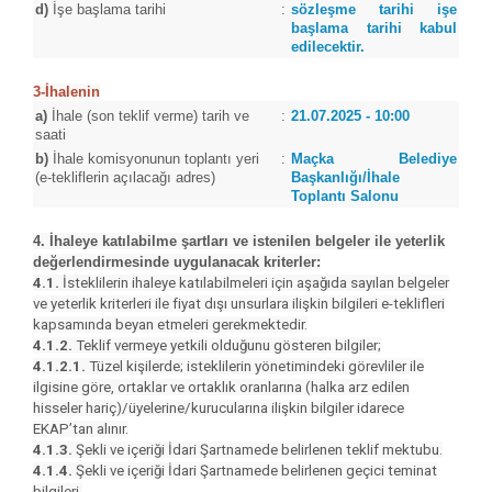
d)
İşe başlama tarihi
:
sözleşme tarihi işe
başlama tarihi kabul
edilecektir.
3-İhalenin
a)
İhale (son teklif verme) tarih ve
:
21.07.2025 - 10:00
saati
b)
İhale komisyonunun toplantı yeri
:
Maçka Belediye
(e-tekliflerin açılacağı adres)
Başkanlığı/İhale
Toplantı Salonu
4. İhaleye katılabilme şartları ve istenilen belgeler ile yeterlik
değerlendirmesinde uygulanacak kriterler:
4.1.
İsteklilerin ihaleye katılabilmeleri için aşağıda sayılan belgeler
ve yeterlik kriterleri ile fiyat dışı unsurlara ilişkin bilgileri e-teklifleri
kapsamında beyan etmeleri gerekmektedir.
4.1.2.
Teklif vermeye yetkili olduğunu gösteren bilgiler;
4.1.2.1.
Tüzel kişilerde; isteklilerin yönetimindeki görevliler ile
ilgisine göre, ortaklar ve ortaklık oranlarına (halka arz edilen
hisseler hariç)/üyelerine/kurucularına ilişkin bilgiler idarece
EKAP’tan alınır.
4.1.3.
Şekli ve içeriği İdari Şartnamede belirlenen teklif mektubu.
4.1.4.
Şekli ve içeriği İdari Şartnamede belirlenen geçici teminat
bilgileri.