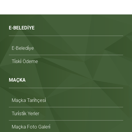
E-BELEDİYE
E-Beledi̇ye
Ti̇ski̇ Ödeme
MAÇKA
Maçka Tari̇hçesi̇
Turi̇sti̇k Yerler
Maçka Foto Galeri̇