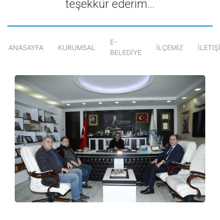
teşekkür ederim...
E-
ANASAYFA
KURUMSAL
İLÇEMİZ
İLETİŞ
BELEDİYE