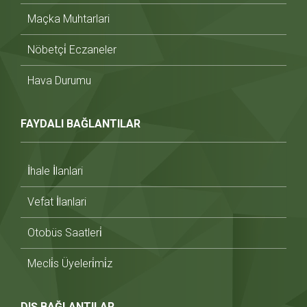
Maçka Muhtarlari
Nöbetçi̇ Eczaneler
Hava Durumu
FAYDALI BAĞLANTILAR
İhale İlanlari
Vefat İlanlari
Otobüs Saatleri̇
Mecli̇s Üyeleri̇mi̇z
DIŞ BAĞLANTILAR