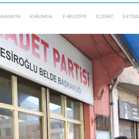
ANASAYFA
KURUMSAL
E-BELEDİYE
İLÇEMİZ
İLETİŞİ