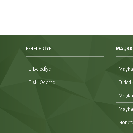
E-BELEDİYE
MAÇKA
E-Beledi̇ye
Maçka T
Ti̇ski̇ Ödeme
Turi̇sti
Maçka 
Maçka 
Nöbetç