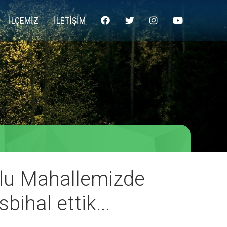
İLÇEMİZ
İLETİŞİM
ğlu Mahallemizde
bihal ettik...