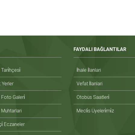
FAYDALI BAĞLANTILAR
ari̇hçesi̇
İhale İlanlari
̇k Yerler
Vefat İlanlari
Foto Galeri̇
Otobüs Saatleri̇
Muhtarlari
Mecli̇s Üyeleri̇mi̇z
i̇ Eczaneler