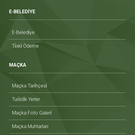
E-BELEDİYE
E-Beledi̇ye
Ti̇ski̇ Ödeme
MAÇKA
Maçka Tari̇hçesi̇
Turi̇sti̇k Yerler
Maçka Foto Galeri̇
Maçka Muhtarlari