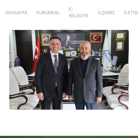
E-
ANASAYFA
KURUMSAL
İLÇEMİZ
İLETİŞ
BELEDİYE