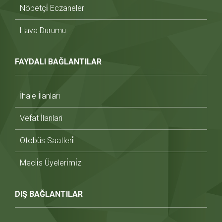
Nöbetçi̇ Eczaneler
Hava Durumu
FAYDALI BAĞLANTILAR
İhale İlanlari
Vefat İlanlari
Otobüs Saatleri̇
Mecli̇s Üyeleri̇mi̇z
DIŞ BAĞLANTILAR