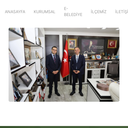
E-
ANASAYFA
KURUMSAL
İLÇEMİZ
İLETİŞ
BELEDİYE