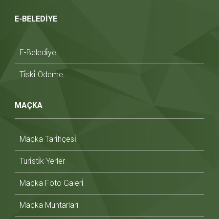
E-BELEDİYE
E-Beledi̇ye
Ti̇ski̇ Ödeme
MAÇKA
Maçka Tari̇hçesi̇
Turi̇sti̇k Yerler
Maçka Foto Galeri̇
Maçka Muhtarlari