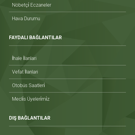
Nöbetçi̇ Eczaneler
Hava Durumu
FAYDALI BAĞLANTILAR
İhale İlanlari
Vefat İlanlari
Otobüs Saatleri̇
Mecli̇s Üyeleri̇mi̇z
DIŞ BAĞLANTILAR