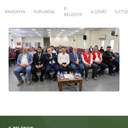
E-
ANASAYFA
KURUMSAL
İLÇEMİZ
İLETİŞ
BELEDİYE