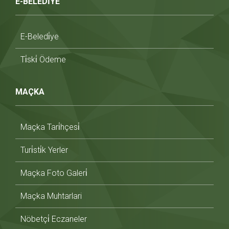
E-BELEDİYE
E-Beledi̇ye
Ti̇ski̇ Ödeme
MAÇKA
Maçka Tari̇hçesi̇
Turi̇sti̇k Yerler
Maçka Foto Galeri̇
Maçka Muhtarlari
Nöbetçi̇ Eczaneler