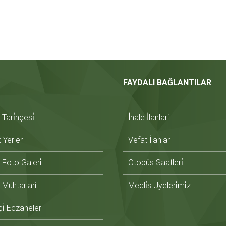
FAYDALI BAĞLANTILAR
ari̇hçesi̇
İhale İlanlari
̇k Yerler
Vefat İlanlari
Foto Galeri̇
Otobüs Saatleri̇
Muhtarlari
Mecli̇s Üyeleri̇mi̇z
i̇ Eczaneler