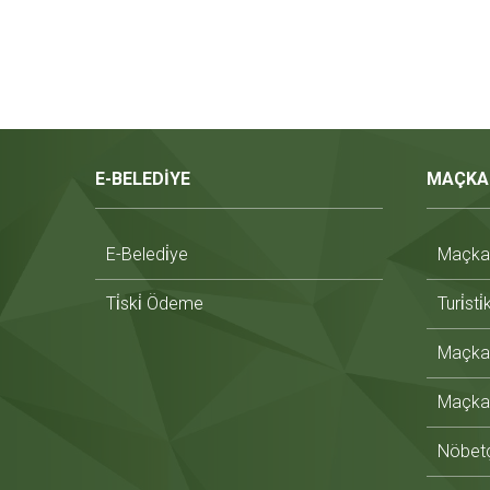
E-BELEDİYE
MAÇKA
E-Beledi̇ye
Maçka T
Ti̇ski̇ Ödeme
Turi̇sti
Maçka 
Maçka 
Nöbetç