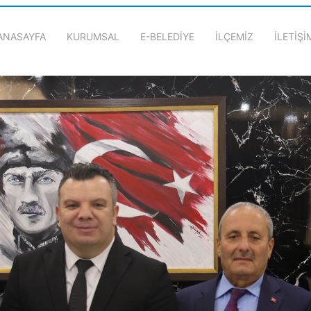
ANASAYFA
KURUMSAL
E-BELEDİYE
İLÇEMİZ
İLETİŞİ