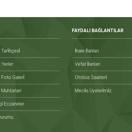
FAYDALI BAĞLANTILAR
ari̇hçesi̇
İhale İlanlari
̇k Yerler
Vefat İlanlari
Foto Galeri̇
Otobüs Saatleri̇
Muhtarlari
Mecli̇s Üyeleri̇mi̇z
i̇ Eczaneler
Durumu