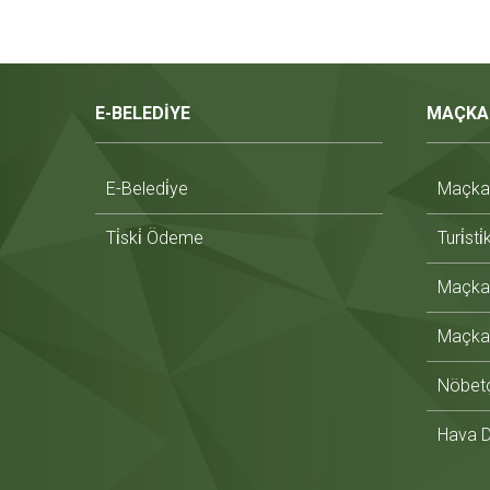
E-BELEDİYE
MAÇKA
E-Beledi̇ye
Maçka T
Ti̇ski̇ Ödeme
Turi̇sti
Maçka 
Maçka 
Nöbetç
Hava 