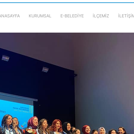
ANASAYFA
KURUMSAL
E-BELEDİYE
İLÇEMİZ
İLETİŞİ