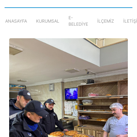
E-
ANASAYFA
KURUMSAL
İLÇEMİZ
İLETİŞ
BELEDİYE