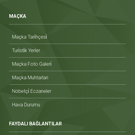
MAÇKA
Maçka Tari̇hçesi̇
Turi̇sti̇k Yerler
Maçka Foto Galeri̇
Maçka Muhtarlari
Nöbetçi̇ Eczaneler
Hava Durumu
FAYDALI BAĞLANTILAR