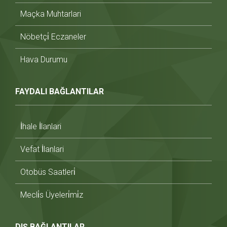
Maçka Muhtarlari
Nöbetçi̇ Eczaneler
Hava Durumu
FAYDALI BAĞLANTILAR
İhale İlanlari
Vefat İlanlari
Otobüs Saatleri̇
Mecli̇s Üyeleri̇mi̇z
DIŞ BAĞLANTILAR