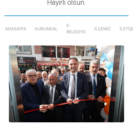
Hayırlı olsun.
E-
ANASAYFA
KURUMSAL
İLÇEMİZ
İLETİŞ
BELEDİYE