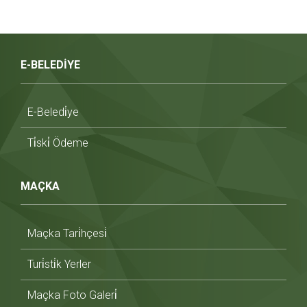
E-BELEDİYE
E-Beledi̇ye
Ti̇ski̇ Ödeme
MAÇKA
Maçka Tari̇hçesi̇
Turi̇sti̇k Yerler
Maçka Foto Galeri̇