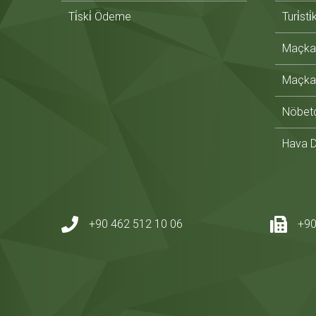
Ti̇ski̇ Ödeme
Turi̇sti
Maçka 
Maçka 
Nöbetç
Hava 
+90 462 512 10 06
+90