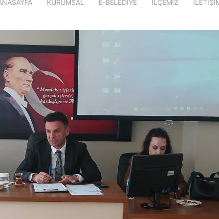
ANASAYFA
KURUMSAL
E-BELEDİYE
İLÇEMİZ
İLETİŞİ