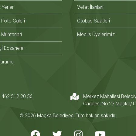
̇k Yerler
Vefat İlanlari
Foto Galeri̇
Otobüs Saatleri̇
Muhtarlari
Mecli̇s Üyeleri̇mi̇z
i̇ Eczaneler
Durumu
 462 512 20 56
Merkez Mahallesi Beledi
Caddesi No:23 Maçka/T
© 2026 Maçka Belediyesi Tüm hakları saklıdır.