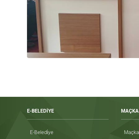
E-BELEDİYE
MAÇKA
E-Beledi̇ye
Maçka T