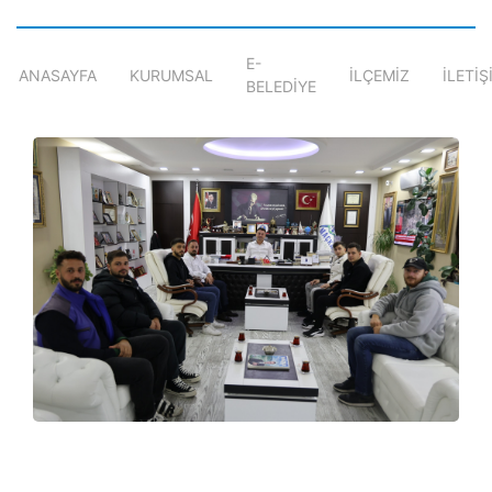
E-
ANASAYFA
KURUMSAL
İLÇEMİZ
İLETİŞ
BELEDİYE