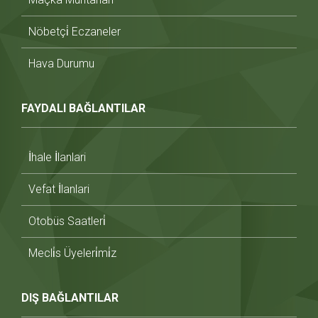
Nöbetçi̇ Eczaneler
Hava Durumu
FAYDALI BAĞLANTILAR
İhale İlanlari
Vefat İlanlari
Otobüs Saatleri̇
Mecli̇s Üyeleri̇mi̇z
DIŞ BAĞLANTILAR