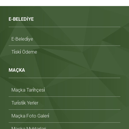
E-BELEDİYE
E-Beledi̇ye
Ti̇ski̇ Ödeme
MAÇKA
Maçka Tari̇hçesi̇
Turi̇sti̇k Yerler
Maçka Foto Galeri̇
Maçka Muhtarlari