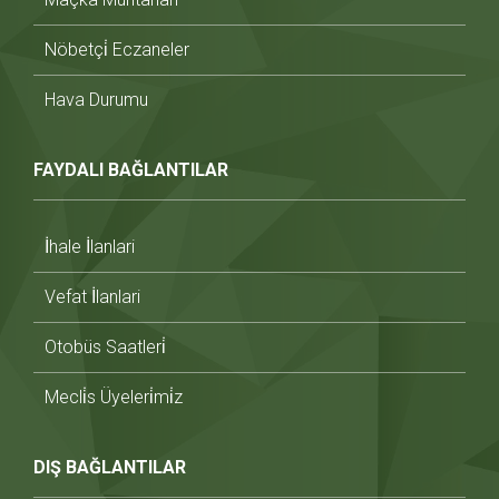
Nöbetçi̇ Eczaneler
Hava Durumu
FAYDALI BAĞLANTILAR
İhale İlanlari
Vefat İlanlari
Otobüs Saatleri̇
Mecli̇s Üyeleri̇mi̇z
DIŞ BAĞLANTILAR