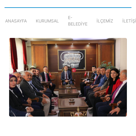
E-
ANASAYFA
KURUMSAL
İLÇEMİZ
İLETİŞ
BELEDİYE