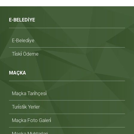
E-BELEDİYE
E-Beledi̇ye
Ti̇ski̇ Ödeme
MAÇKA
Maçka Tari̇hçesi̇
Turi̇sti̇k Yerler
Maçka Foto Galeri̇
Maçka Muhtarlari