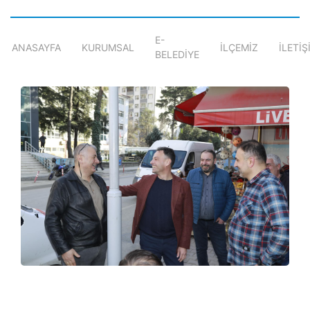
E-
ANASAYFA
KURUMSAL
İLÇEMİZ
İLETİŞ
BELEDİYE