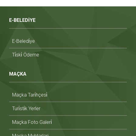
E-BELEDİYE
E-Beledi̇ye
Ti̇ski̇ Ödeme
MAÇKA
Maçka Tari̇hçesi̇
Turi̇sti̇k Yerler
Maçka Foto Galeri̇
Maçka Muhtarlari