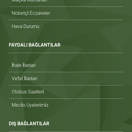
Nöbetçi̇ Eczaneler
Hava Durumu
FAYDALI BAĞLANTILAR
İhale İlanlari
Vefat İlanlari
Otobüs Saatleri̇
Mecli̇s Üyeleri̇mi̇z
DIŞ BAĞLANTILAR