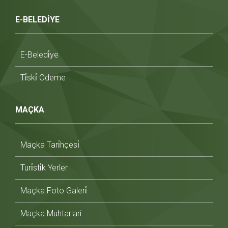
E-BELEDİYE
E-Beledi̇ye
Ti̇ski̇ Ödeme
MAÇKA
Maçka Tari̇hçesi̇
Turi̇sti̇k Yerler
Maçka Foto Galeri̇
Maçka Muhtarlari