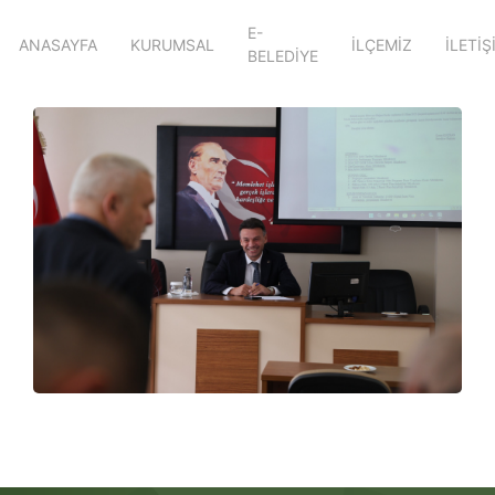
E-
ANASAYFA
KURUMSAL
İLÇEMİZ
İLETİŞ
BELEDİYE