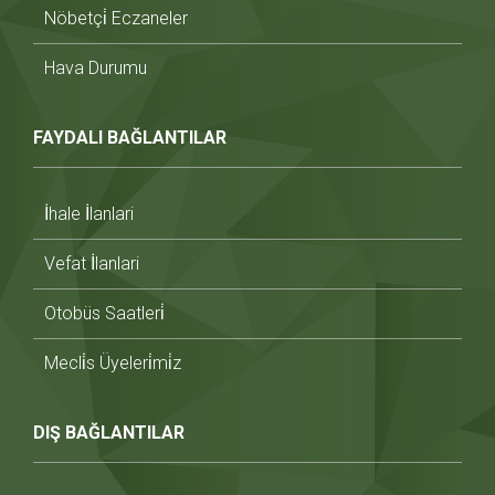
Nöbetçi̇ Eczaneler
Hava Durumu
FAYDALI BAĞLANTILAR
İhale İlanlari
Vefat İlanlari
Otobüs Saatleri̇
Mecli̇s Üyeleri̇mi̇z
DIŞ BAĞLANTILAR