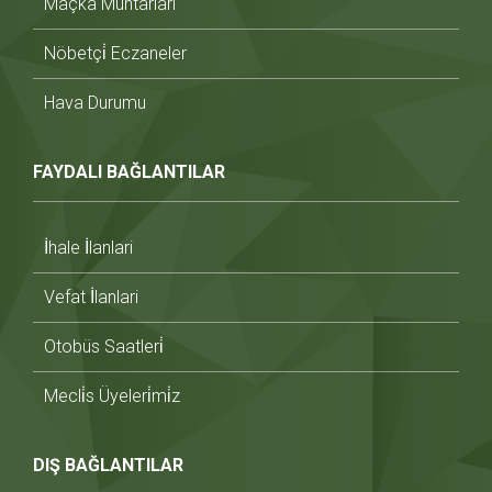
Maçka Muhtarlari
Nöbetçi̇ Eczaneler
Hava Durumu
FAYDALI BAĞLANTILAR
İhale İlanlari
Vefat İlanlari
Otobüs Saatleri̇
Mecli̇s Üyeleri̇mi̇z
DIŞ BAĞLANTILAR