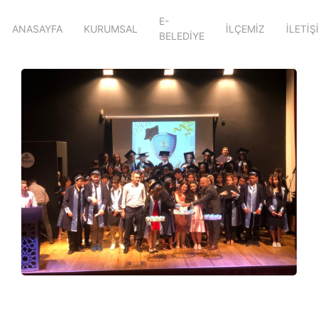
E-
ANASAYFA
KURUMSAL
İLÇEMİZ
İLETİŞ
BELEDİYE