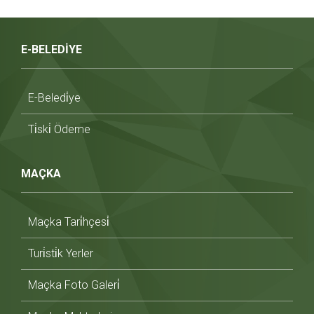
E-BELEDİYE
E-Beledi̇ye
Ti̇ski̇ Ödeme
MAÇKA
Maçka Tari̇hçesi̇
Turi̇sti̇k Yerler
Maçka Foto Galeri̇