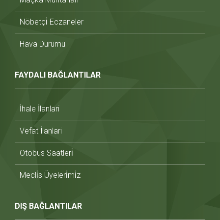
Nöbetçi̇ Eczaneler
Hava Durumu
FAYDALI BAĞLANTILAR
İhale İlanlari
Vefat İlanlari
Otobüs Saatleri̇
Mecli̇s Üyeleri̇mi̇z
DIŞ BAĞLANTILAR