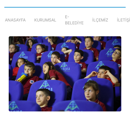
E-
ANASAYFA
KURUMSAL
İLÇEMİZ
İLETİŞ
BELEDİYE