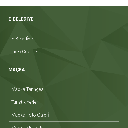
E-BELEDİYE
E-Beledi̇ye
Ti̇ski̇ Ödeme
MAÇKA
Maçka Tari̇hçesi̇
Turi̇sti̇k Yerler
Maçka Foto Galeri̇
Maçka Muhtarlari