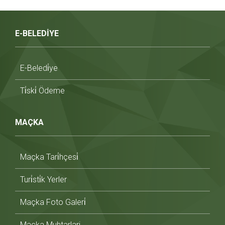
E-BELEDİYE
E-Beledi̇ye
Ti̇ski̇ Ödeme
MAÇKA
Maçka Tari̇hçesi̇
Turi̇sti̇k Yerler
Maçka Foto Galeri̇
Maçka Muhtarlari