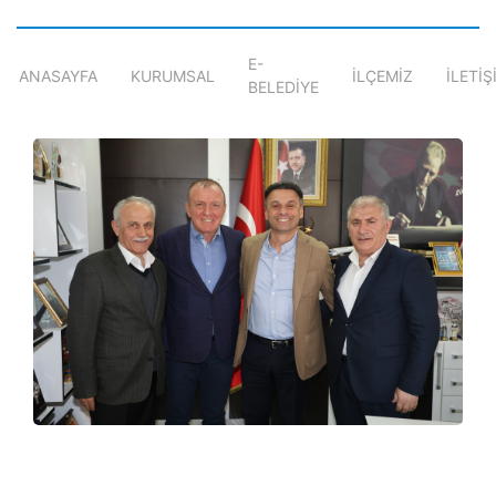
E-
ANASAYFA
KURUMSAL
İLÇEMİZ
İLETİŞ
BELEDİYE