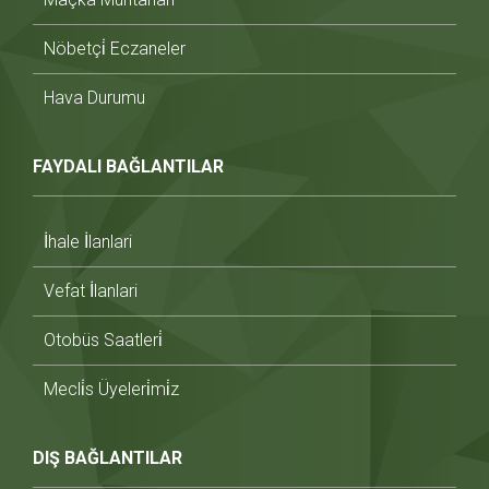
Nöbetçi̇ Eczaneler
Hava Durumu
FAYDALI BAĞLANTILAR
İhale İlanlari
Vefat İlanlari
Otobüs Saatleri̇
Mecli̇s Üyeleri̇mi̇z
DIŞ BAĞLANTILAR