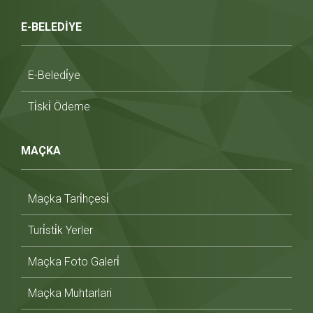
E-BELEDİYE
E-Beledi̇ye
Ti̇ski̇ Ödeme
MAÇKA
Maçka Tari̇hçesi̇
Turi̇sti̇k Yerler
Maçka Foto Galeri̇
Maçka Muhtarlari