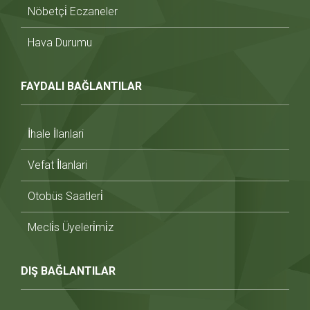
Nöbetçi̇ Eczaneler
Hava Durumu
FAYDALI BAĞLANTILAR
İhale İlanlari
Vefat İlanlari
Otobüs Saatleri̇
Mecli̇s Üyeleri̇mi̇z
DIŞ BAĞLANTILAR