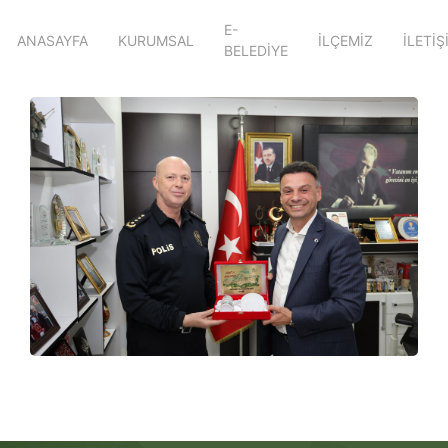
E-
ANASAYFA
KURUMSAL
İLÇEMİZ
İLETİŞ
BELEDİYE