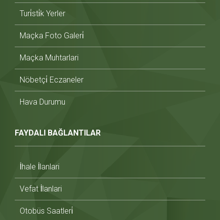
Turi̇sti̇k Yerler
Maçka Foto Galeri̇
Maçka Muhtarlari
Nöbetçi̇ Eczaneler
Hava Durumu
FAYDALI BAĞLANTILAR
İhale İlanlari
Vefat İlanlari
Otobüs Saatleri̇