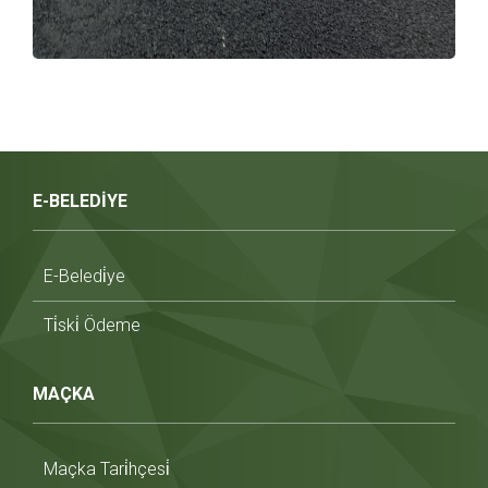
E-BELEDİYE
E-Beledi̇ye
Ti̇ski̇ Ödeme
MAÇKA
Maçka Tari̇hçesi̇