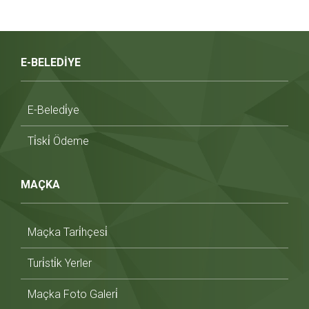
E-BELEDİYE
E-Beledi̇ye
Ti̇ski̇ Ödeme
MAÇKA
Maçka Tari̇hçesi̇
Turi̇sti̇k Yerler
Maçka Foto Galeri̇