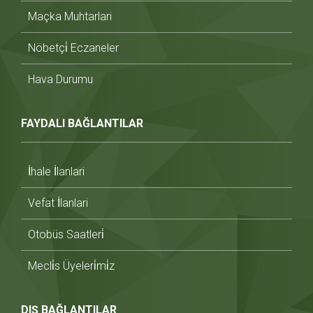
Maçka Muhtarlari
Nöbetçi̇ Eczaneler
Hava Durumu
FAYDALI BAĞLANTILAR
İhale İlanlari
Vefat İlanlari
Otobüs Saatleri̇
Mecli̇s Üyeleri̇mi̇z
DIŞ BAĞLANTILAR